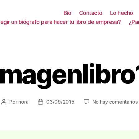
Bio
Contacto
Lo hecho
gir un biógrafo para hacer tu libro de empresa?
¿Pa
imagenlibro
Por
nora
03/09/2015
No hay comentarios
Autor
Fecha
de
de
la
la
entrada
entrada