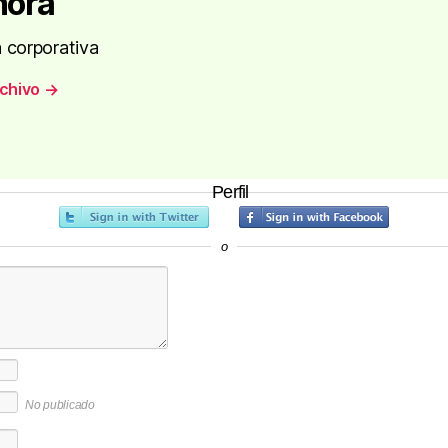
nora
 corporativa
rchivo
→
Perfil
o
No publicado