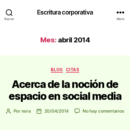
Escritura corporativa
Buscar
Menú
Mes:
abril 2014
Categorías
BLOG
CITAS
Acerca de la noción de
espacio en social media
en
Por
nora
20/04/2014
No hay comentarios
Autor
Fecha
Ac
de
de
de
la
la
la