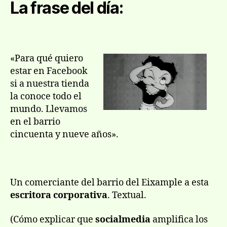
entrada
entrada
La frase del día:
no
de
es
en
soc
«Para qué quiero
me
estar en Facebook
si a nuestra tienda
la conoce todo el
mundo. Llevamos
en el barrio
cincuenta y nueve años».
Un comerciante del barrio del Eixample a esta
escritora corporativa
. Textual.
(Cómo explicar que
socialmedia
amplifica los