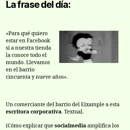
entrada
entrada
La frase del día:
no
de
es
en
soc
«Para qué quiero
me
estar en Facebook
si a nuestra tienda
la conoce todo el
mundo. Llevamos
en el barrio
cincuenta y nueve años».
Un comerciante del barrio del Eixample a esta
escritora corporativa
. Textual.
(Cómo explicar que
socialmedia
amplifica los