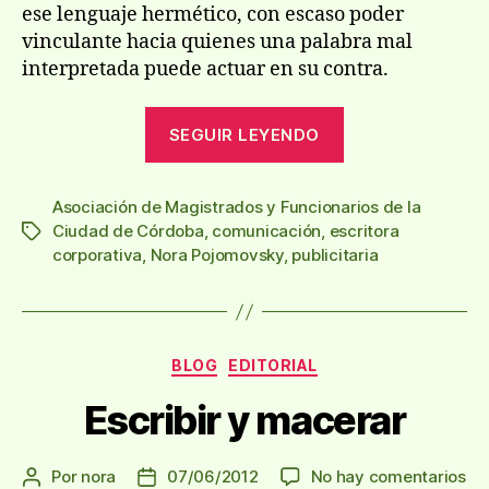
ese lenguaje hermético, con escaso poder
vinculante hacia quienes una palabra mal
interpretada puede actuar en su contra.
«El
SEGUIR LEYENDO
incomprensibl
lenguaje
Asociación de Magistrados y Funcionarios de la
de
Ciudad de Córdoba
,
comunicación
,
escritora
Etiquetas
la
corporativa
,
Nora Pojomovsky
,
publicitaria
justicia»
Categorías
BLOG
EDITORIAL
Escribir y macerar
en
Por
nora
07/06/2012
No hay comentarios
Autor
Fecha