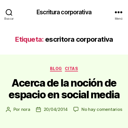
Escritura corporativa
Buscar
Menú
Etiqueta:
escritora corporativa
Categorías
BLOG
CITAS
Acerca de la noción de
espacio en social media
en
Por
nora
20/04/2014
No hay comentarios
Autor
Fecha
Ac
de
de
de
la
la
la