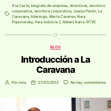
A la Carta
,
biografa de empresa
,
directivos
,
escritora
corporativa
,
escritura corporativa
,
Juanjo Pardo
,
La
Etiquetas
Caravana
,
liderazgo
,
Marta Caceres
,
Nora
Pojomovsky
,
Para todos la 2
,
Robert Karro
,
RTVE
Categorías
BLOG
Introducción a La
Caravana
en
Por
nora
07/03/2012
No hay comentarios
Autor
Fecha
In
de
de
a
la
la
La
entrada
entrada
Ca