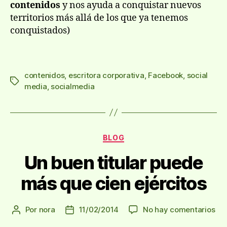
contenidos
y nos ayuda a conquistar nuevos
territorios más allá de los que ya tenemos
conquistados)
contenidos
,
escritora corporativa
,
Facebook
,
social
Etiquetas
media
,
socialmedia
Categorías
BLOG
Un buen titular puede
más que cien ejércitos
en
Por
nora
11/02/2014
No hay comentarios
Autor
Fecha
Un
de
de