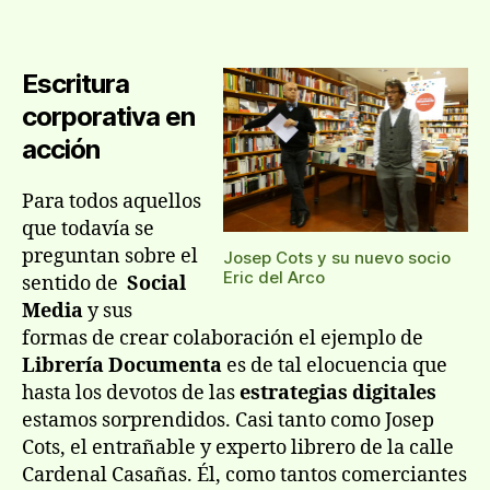
bu
la
la
titu
entrada
entrada
pu
Escritura
má
qu
corporativa en
cie
acción
ejé
Para todos aquellos
que todavía se
preguntan sobre el
Josep Cots y su nuevo socio
Eric del Arco
sentido de
Social
Media
y sus
formas de crear colaboración el ejemplo de
Librería Documenta
es de tal elocuencia que
hasta los devotos de las
estrategias digitales
estamos sorprendidos. Casi tanto como Josep
Cots, el entrañable y experto librero de la calle
Cardenal Casañas. Él, como tantos comerciantes