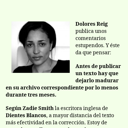
Esc
de
de
y
la
la
ma
entrada
entrada
Dolores Reig
publica unos
comentarios
estupendos. Y éste
da que pensar:
Antes de publicar
un texto hay que
dejarlo madurar
en su archivo correspondiente por lo menos
durante tres meses.
Según Zadie Smith
la escritora inglesa de
Dientes Blancos
, a mayor distancia del texto
más efectividad en la corrección. Estoy de