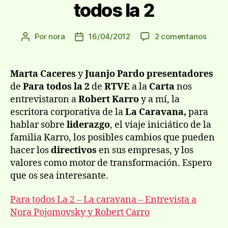
todos la 2
en
Por
nora
16/04/2012
2 comentarios
Autor
Fecha
La
de
de
Carav
la
la
en
entrada
entrada
Marta Caceres
y
Juanjo Pardo presentadores
Para
de
Para todos la 2
de
RTVE
a la
Carta
nos
todos
entrevistaron a
Robert Karro
y a mí, la
la
escritora corporativa de la
La Caravana,
para
2
hablar sobre
liderazgo
, el viaje iniciático de la
familia Karro, los posibles cambios que pueden
hacer los
directivos
en sus empresas, y los
valores como motor de transformación. Espero
que os sea interesante.
Para todos La 2 – La caravana – Entrevista a
Nora Pojomovsky y Robert Carro