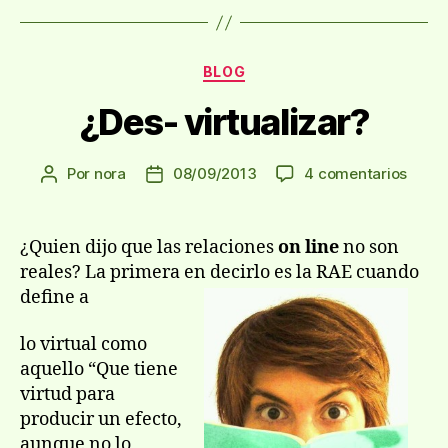
Categorías
BLOG
¿Des- virtualizar?
en
Por
nora
08/09/2013
4 comentarios
Autor
Fecha
¿Des-
de
de
virtua
la
la
entrada
entrada
¿Quien dijo que las relaciones
on line
no son
reales? La primera en decirlo es la RAE cuando
define a
lo virtual como
aquello “Que tiene
virtud para
producir un efecto,
aunque no lo