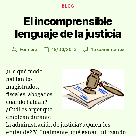
Categorías
BLOG
El incomprensible
lenguaje de la justicia
en
Por
nora
19/03/2013
15 comentarios
Autor
Fecha
El
de
de
incom
la
la
lengu
entrada
entrada
¿De qué modo
de
hablan los
la
magistrados,
justic
fiscales, abogados
cuándo hablan?
¿Cuál es argot que
emplean durante
la administración de justicia? ¿Quién les
entiende? Y, finalmente, qué ganan utilizando