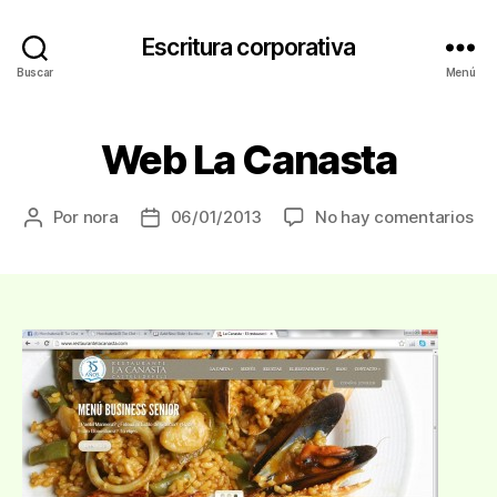
Escritura corporativa
Buscar
Menú
Web La Canasta
en
Por
nora
06/01/2013
No hay comentarios
Autor
Fecha
We
de
de
La
la
la
Ca
entrada
entrada