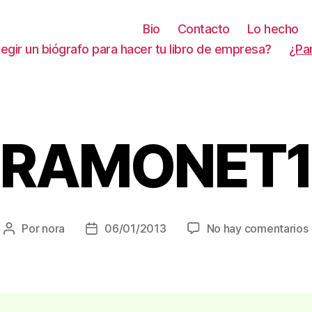
Bio
Contacto
Lo hecho
gir un biógrafo para hacer tu libro de empresa?
¿Pa
RAMONET
Por
nora
06/01/2013
No hay comentarios
Autor
Fecha
de
de
la
la
entrada
entrada