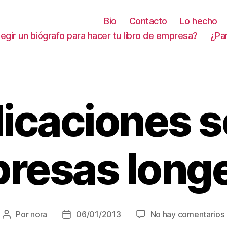
Bio
Contacto
Lo hecho
gir un biógrafo para hacer tu libro de empresa?
¿Pa
icaciones 
resas long
Por
nora
06/01/2013
No hay comentarios
Autor
Fecha