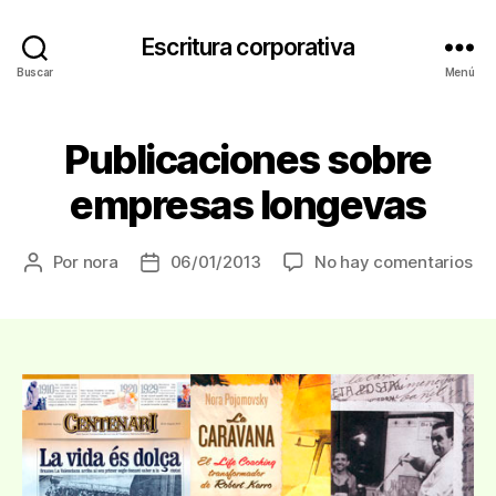
Escritura corporativa
Buscar
Menú
Publicaciones sobre
empresas longevas
en
Por
nora
06/01/2013
No hay comentarios
Autor
Fecha
Pu
de
de
so
la
la
em
entrada
entrada
lo