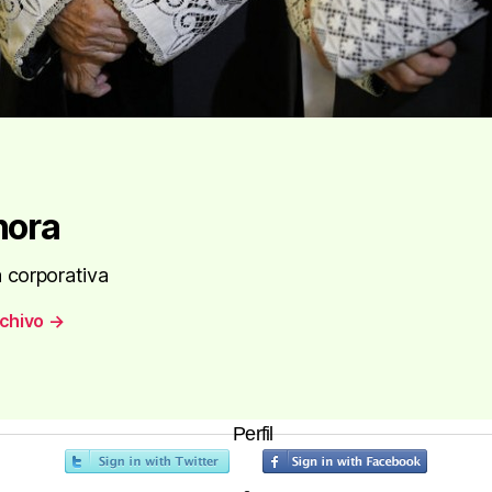
nora
 corporativa
rchivo
→
Perfil