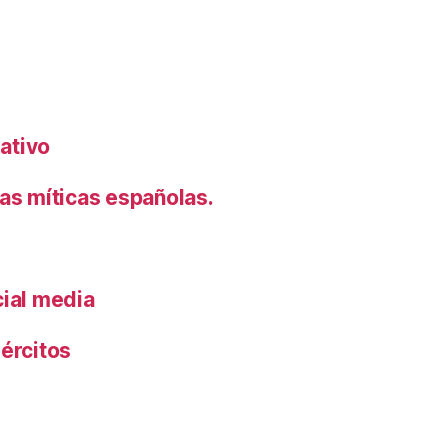
rativo
s míticas españolas.
cial media
ércitos