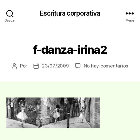
Escritura corporativa
Buscar
Menú
Categorías
f-danza-irina2
en
Por
23/07/2009
No hay comentarios
Autor
Fecha
f-
de
de
danz
la
la
irina
entrada
entrada