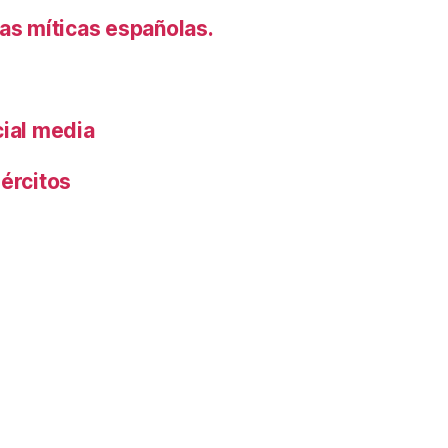
s míticas españolas.
cial media
ércitos