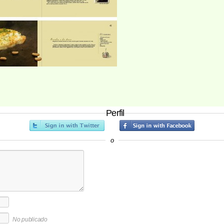
Perfil
o
No publicado