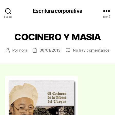
Escritura corporativa
Buscar
Menú
COCINERO Y MASIA
en
Por
nora
06/01/2013
No hay comentarios
Autor
Fecha
CO
de
de
Y
la
la
MA
entrada
entrada