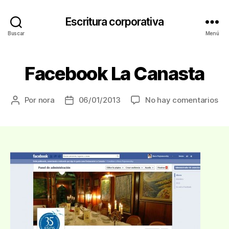
Escritura corporativa
Buscar
Menú
Facebook La Canasta
en
Por
nora
06/01/2013
No hay comentarios
Autor
Fecha
Fa
de
de
La
la
la
Ca
entrada
entrada