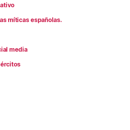
rativo
s míticas españolas.
cial media
ércitos