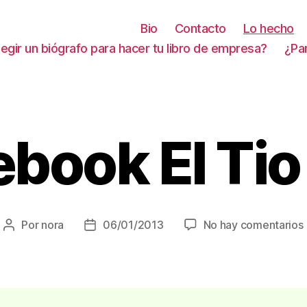
Bio
Contacto
Lo hecho
gir un biógrafo para hacer tu libro de empresa?
¿Pa
ebook El Tio
Por
nora
06/01/2013
No hay comentarios
Autor
Fecha
de
de
la
la
entrada
entrada