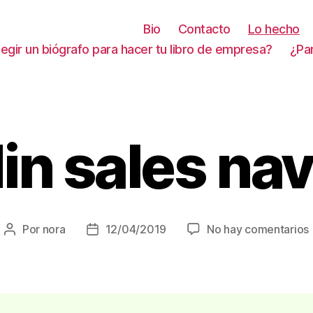
Bio
Contacto
Lo hecho
gir un biógrafo para hacer tu libro de empresa?
¿Pa
in sales na
Por
nora
12/04/2019
No hay comentarios
Autor
Fecha
de
de
la
la
entrada
entrada