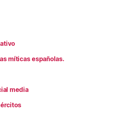
rativo
s míticas españolas.
cial media
ércitos