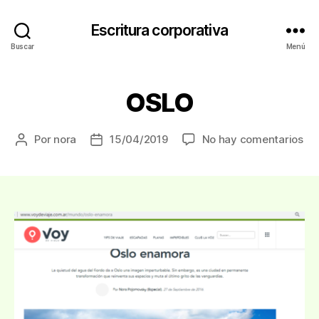
Escritura corporativa
Buscar
Menú
OSLO
en
Por
nora
15/04/2019
No hay comentarios
Autor
Fecha
OS
de
de
la
la
entrada
entrada