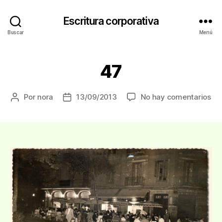
Escritura corporativa
Buscar
Menú
47
en
Por
nora
13/09/2013
No hay comentarios
Autor
Fecha
47
de
de
la
la
entrada
entrada