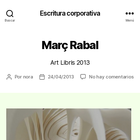
Escritura corporativa
Buscar
Menú
Març Rabal
Art Libris 2013
en
Por
nora
24/04/2013
No hay comentarios
Autor
Fecha
Ma
de
de
Ra
la
la
entrada
entrada