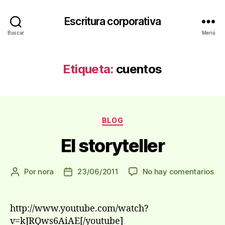
Escritura corporativa
Buscar
Menú
Etiqueta:
cuentos
Categorías
BLOG
El storyteller
en
Por
nora
23/06/2011
No hay comentarios
Autor
Fecha
El
de
de
sto
la
la
entrada
entrada
http://www.youtube.com/watch?
v=kJRQws6AiAE[/youtube]