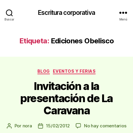
Escritura corporativa
Buscar
Menú
Etiqueta:
Ediciones Obelisco
Categorías
BLOG
EVENTOS Y FERIAS
Invitación a la
presentación de La
Caravana
en
Por
nora
15/02/2012
No hay comentarios
Autor
Fecha
Inv
de
de