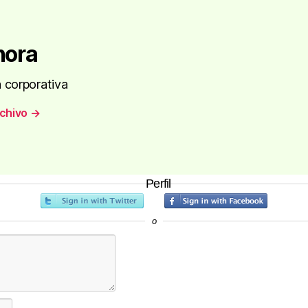
nora
 corporativa
rchivo
→
Perfil
o