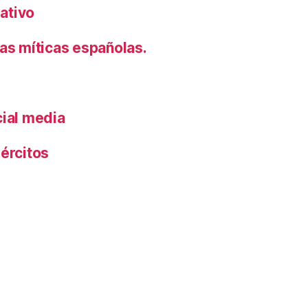
rativo
s míticas españolas.
cial media
ércitos