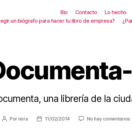
Bio
Contacto
Lo hecho
gir un biógrafo para hacer tu libro de empresa?
¿Pa
Documenta-
cumenta, una librería de la ciu
Por
nora
11/02/2014
No hay comentarios
Autor
Fecha
de
de