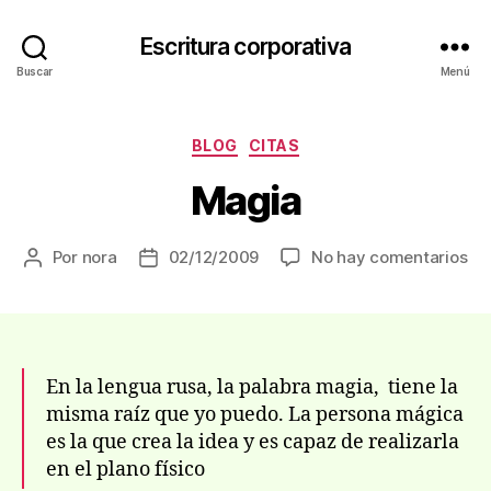
Escritura corporativa
Buscar
Menú
Categorías
BLOG
CITAS
Magia
en
Por
nora
02/12/2009
No hay comentarios
Autor
Fecha
Ma
de
de
la
la
entrada
entrada
En la lengua rusa, la palabra magia, tiene la
misma raíz que yo puedo. La persona mágica
es la que crea la idea y es capaz de realizarla
en el plano físico