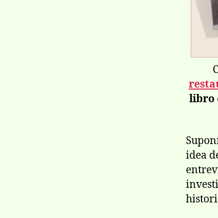
C
resta
libro
Suponí
idea d
entrevi
invest
histor