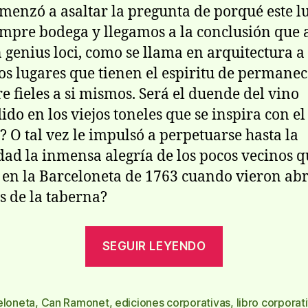
menzó a asaltar la pregunta de porqué este l
empre bodega y llegamos a la conclusión que 
 genius loci, como se llama en arquitectura a
os lugares que tienen el espiritu de permanec
e fieles a si mismos. Será el duende del vino
ido en los viejos toneles que se inspira con el
 O tal vez le impulsó a perpetuarse hasta la
dad la inmensa alegrí­a de los pocos vecinos 
n en la Barceloneta de 1763 cuando vieron abr
s de la taberna?
«Can
SEGUIR LEYENDO
Ramonet,
la
taberna
eloneta
,
Can Ramonet
,
ediciones corporativas
,
libro corporat