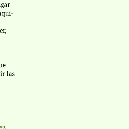
ugar
aquí­
er,
que
ir las
ivo
,