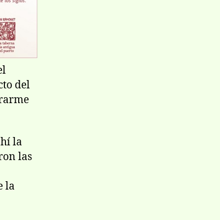
el
to del
trarme
í­ la
ron las
e la