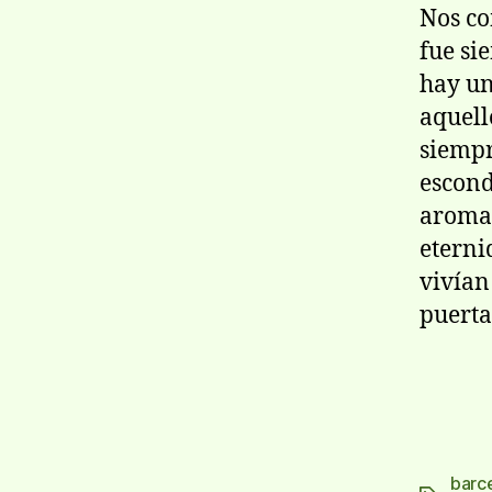
Nos co
fue si
hay un
aquell
siempr
escond
aroma?
eterni
viví­a
puerta
barc