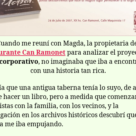
uando me reuní­ con Magda, la propietaria d
urante Can Ramonet
para analizar el proyec
 corporativo
, no imaginaba que iba a encon
con una historia tan rica.
­a que una antigua taberna tení­a lo suyo, de ah
e hacer un libro, pero a medida que comenza
stas con la familia, con los vecinos, y la
igación en los archivos históricos descubrí­ qu
ia me iba empujando.