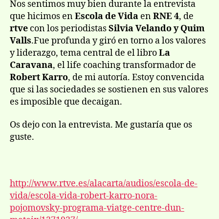
entrada
entrada
Nos sentimos muy bien durante la entrevista
de
que hicimos en
Escola de Vida
en
RNE 4
, de
Vida
rtve
con los periodistas
Silvia Velando y Quim
rtve
Valls
.Fue profunda y giró en torno a los valores
y liderazgo, tema central de el libro
La
Caravana
, el life coaching transformador de
Robert Karro
, de mi autoría. Estoy convencida
que si las sociedades se sostienen en sus valores
es imposible que decaigan.
Os dejo con la entrevista. Me gustaría que os
guste.
http://www.rtve.es/alacarta/audios/escola-de-
vida/escola-vida-robert-karro-nora-
pojomovsky-programa-viatge-centre-dun-