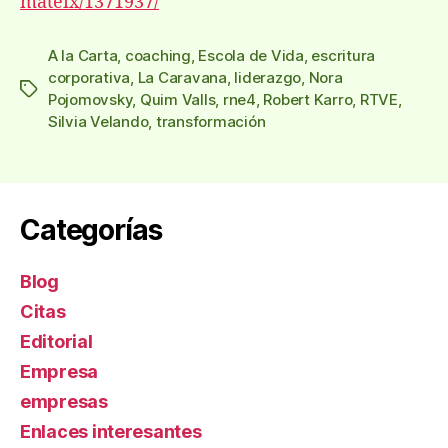
mateix/1371937/
A la Carta
,
coaching
,
Escola de Vida
,
escritura
corporativa
,
La Caravana
,
liderazgo
,
Nora
Etiquetas
Pojomovsky
,
Quim Valls
,
rne4
,
Robert Karro
,
RTVE
,
Silvia Velando
,
transformación
Categorías
Blog
Citas
Editorial
Empresa
empresas
Enlaces interesantes