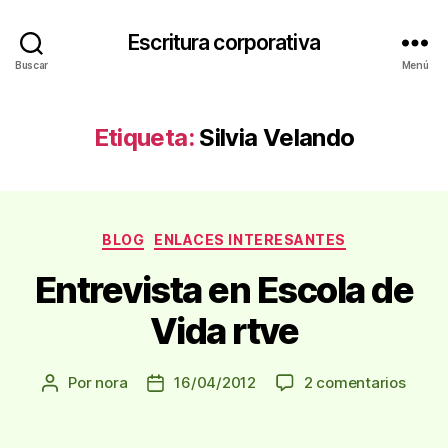
Escritura corporativa
Buscar
Menú
Etiqueta:
Silvia Velando
Categorías
BLOG
ENLACES INTERESANTES
Entrevista en Escola de
Vida rtve
en
Por
nora
16/04/2012
2 comentarios
Autor
Fecha
Entre
de
de
en
la
la
Escol