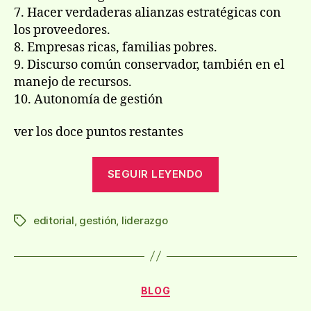
7. Hacer verdaderas alianzas estratégicas con
los proveedores.
8. Empresas ricas, familias pobres.
9. Discurso común conservador, también en el
manejo de recursos.
10. Autonomía de gestión
ver los doce puntos restantes
«¿Cuál
SEGUIR LEYENDO
es
el
editorial
,
gestión
,
liderazgo
secreto
Etiquetas
de
las
empresas
Categorías
BLOG
centenarias?»