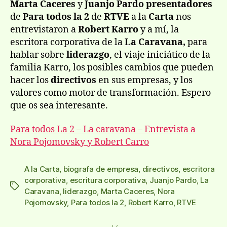
entrada
entrada
Marta Caceres
y
Juanjo Pardo presentadores
Para
de
Para todos la 2
de
RTVE
a la
Carta
nos
todos
entrevistaron a
Robert Karro
y a mí, la
la
escritora corporativa de la
La Caravana,
para
2
hablar sobre
liderazgo
, el viaje iniciático de la
familia Karro, los posibles cambios que pueden
hacer los
directivos
en sus empresas, y los
valores como motor de transformación. Espero
que os sea interesante.
Para todos La 2 – La caravana – Entrevista a
Nora Pojomovsky y Robert Carro
A la Carta
,
biografa de empresa
,
directivos
,
escritora
corporativa
,
escritura corporativa
,
Juanjo Pardo
,
La
Etiquetas
Caravana
,
liderazgo
,
Marta Caceres
,
Nora
Pojomovsky
,
Para todos la 2
,
Robert Karro
,
RTVE