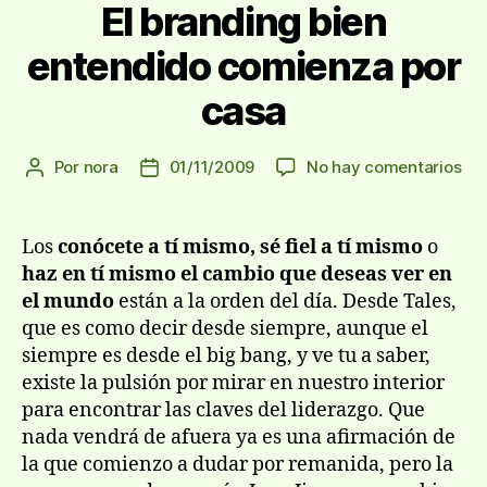
El branding bien
entendido comienza por
casa
en
Por
nora
01/11/2009
No hay comentarios
Autor
Fecha
El
de
de
bra
la
la
bie
entrada
entrada
Los
conócete a tí­ mismo, sé fiel a tí­ mismo
o
ent
haz en tí­ mismo el cambio que deseas ver en
co
el mundo
están a la orden del dí­a. Desde Tales,
por
que es como decir desde siempre, aunque el
ca
siempre es desde el big bang, y ve tu a saber,
existe la pulsión por mirar en nuestro interior
para encontrar las claves del liderazgo. Que
nada vendrá de afuera ya es una afirmación de
la que comienzo a dudar por remanida, pero la