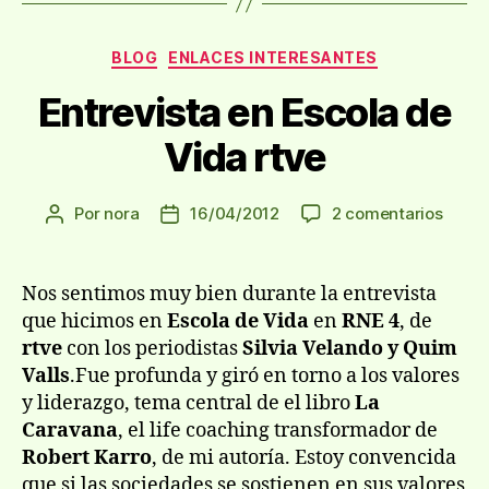
Categorías
BLOG
ENLACES INTERESANTES
Entrevista en Escola de
Vida rtve
en
Por
nora
16/04/2012
2 comentarios
Autor
Fecha
Entre
de
de
en
la
la
Escol
entrada
entrada
Nos sentimos muy bien durante la entrevista
de
que hicimos en
Escola de Vida
en
RNE 4
, de
Vida
rtve
con los periodistas
Silvia Velando y Quim
rtve
Valls
.Fue profunda y giró en torno a los valores
y liderazgo, tema central de el libro
La
Caravana
, el life coaching transformador de
Robert Karro
, de mi autoría. Estoy convencida
que si las sociedades se sostienen en sus valores