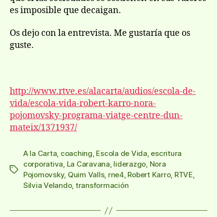
es imposible que decaigan.
Os dejo con la entrevista. Me gustaría que os
guste.
http://www.rtve.es/alacarta/audios/escola-de-
vida/escola-vida-robert-karro-nora-
pojomovsky-programa-viatge-centre-dun-
mateix/1371937/
A la Carta
,
coaching
,
Escola de Vida
,
escritura
corporativa
,
La Caravana
,
liderazgo
,
Nora
Etiquetas
Pojomovsky
,
Quim Valls
,
rne4
,
Robert Karro
,
RTVE
,
Silvia Velando
,
transformación