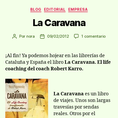
Categorías
BLOG
EDITORIAL
EMPRESA
La Caravana
en
Por
nora
09/02/2012
1 comentario
Autor
Fecha
La
de
de
Carav
la
la
entrada
entrada
¡Al fin! Ya podemos hojear en las librerías de
Cataluña y España el libro
La Caravana. El life
coaching del coach Robert Karro.
La Caravana
es un libro
de viajes. Unos son largas
travesías por sendas
reales. Otros por el