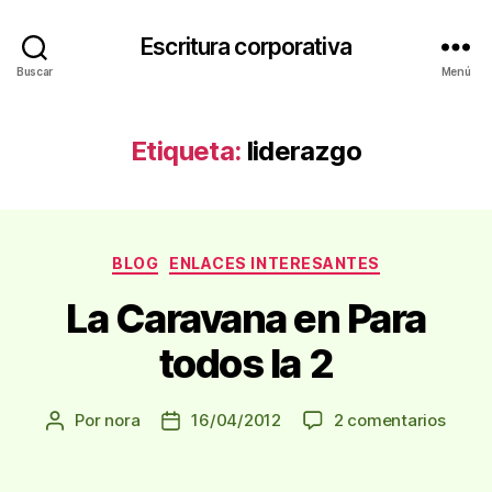
Escritura corporativa
Buscar
Menú
Etiqueta:
liderazgo
Categorías
BLOG
ENLACES INTERESANTES
La Caravana en Para
todos la 2
en
Por
nora
16/04/2012
2 comentarios
Autor
Fecha
La
de
de
Carav
la
la
en