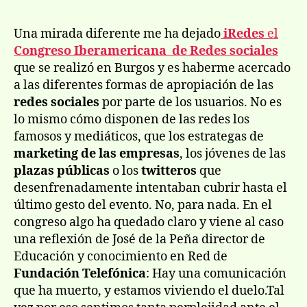
II
la
la
co
entrada
entrada
Una mirada diferente me ha dejado
iRedes
el
ib
Congreso Iberamericana de Redes sociales
so
que se realizó en Burgos y es haberme acercado
re
a las diferentes formas de apropiación de las
soc
redes sociales
por parte de los usuarios. No es
lo mismo cómo disponen de las redes los
famosos y mediáticos, que los estrategas de
marketing de las empresas
, los jóvenes de las
plazas públicas
o los
twitteros
que
desenfrenadamente intentaban cubrir hasta el
último gesto del evento. No, para nada. En el
congreso algo ha quedado claro y viene al caso
una reflexión de José de la Peña director de
Educación y conocimiento en Red de
Fundación Telefónica
: Hay una comunicación
que ha muerto, y estamos viviendo el duelo.Tal