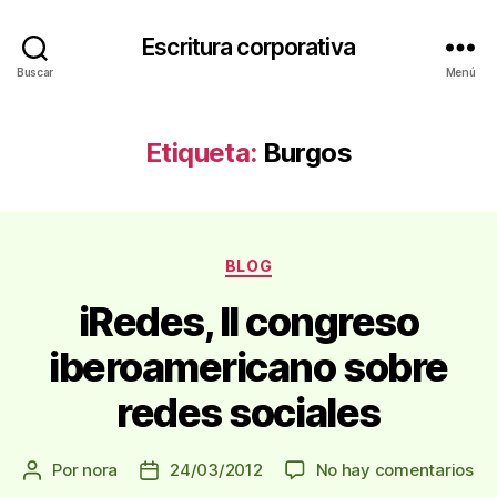
Escritura corporativa
Buscar
Menú
Etiqueta:
Burgos
Categorías
BLOG
iRedes, II congreso
iberoamericano sobre
redes sociales
en
Por
nora
24/03/2012
No hay comentarios
Autor
Fecha
iRe
de
de