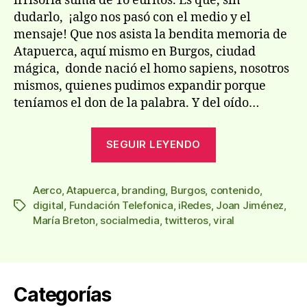
irrisoria suma de 1o euritos. Es que, sin
dudarlo, ¡algo nos pasó con el medio y el
mensaje! Que nos asista la bendita memoria de
Atapuerca, aquí mismo en Burgos, ciudad
mágica, donde nació el homo sapiens, nosotros
mismos, quienes pudimos expandir porque
teníamos el don de la palabra. Y del oído…
«iRedes,
SEGUIR LEYENDO
II
congreso
Aerco
,
Atapuerca
,
branding
,
Burgos
,
contenido
iberoamerican
,
digital
,
Fundación Telefonica
,
iRedes
,
Joan Jiménez
,
Etiquetas
sobre
María Breton
,
socialmedia
,
twitteros
,
viral
redes
sociales»
Categorías