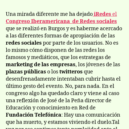
II
la
la
co
entrada
entrada
Una mirada diferente me ha dejado
iRedes
el
ib
Congreso Iberamericana de Redes sociales
so
que se realizó en Burgos y es haberme acercado
re
a las diferentes formas de apropiación de las
soc
redes sociales
por parte de los usuarios. No es
lo mismo cómo disponen de las redes los
famosos y mediáticos, que los estrategas de
marketing de las empresas
, los jóvenes de las
plazas públicas
o los
twitteros
que
desenfrenadamente intentaban cubrir hasta el
último gesto del evento. No, para nada. En el
congreso algo ha quedado claro y viene al caso
una reflexión de José de la Peña director de
Educación y conocimiento en Red de
Fundación Telefónica
: Hay una comunicación
que ha muerto, y estamos viviendo el duelo.Tal