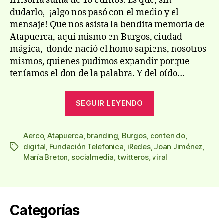
irrisoria suma de 1o euritos. Es que, sin
dudarlo, ¡algo nos pasó con el medio y el
mensaje! Que nos asista la bendita memoria de
Atapuerca, aquí mismo en Burgos, ciudad
mágica, donde nació el homo sapiens, nosotros
mismos, quienes pudimos expandir porque
teníamos el don de la palabra. Y del oído…
«iRedes,
SEGUIR LEYENDO
II
congreso
Aerco
,
Atapuerca
,
branding
,
Burgos
,
contenido
iberoamerican
,
digital
,
Fundación Telefonica
,
iRedes
,
Joan Jiménez
,
Etiquetas
sobre
María Breton
,
socialmedia
,
twitteros
,
viral
redes
sociales»
Categorías