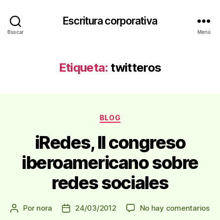
Escritura corporativa
Buscar
Menú
Etiqueta:
twitteros
Categorías
BLOG
iRedes, II congreso
iberoamericano sobre
redes sociales
en
Por
nora
24/03/2012
No hay comentarios
Autor
Fecha
iRe
de
de