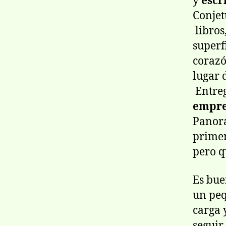
y
escr
Conjet
libros
superf
corazó
lugar d
Entreg
empr
Panorá
primer
pero q
Es bue
un peq
carga 
seguir