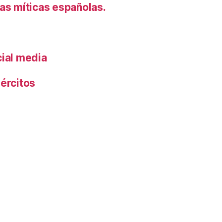
s míticas españolas.
cial media
ércitos