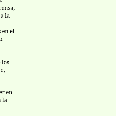
a
.
rensa,
a la
 en el
o.
 los
o,
er en
 la