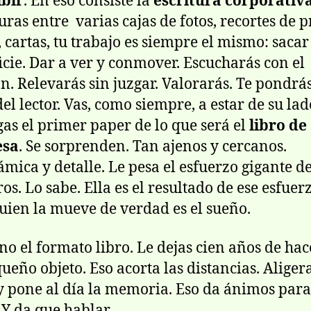
ibir
. En eso consiste la
escritura corporativ
uras entre varias cajas de fotos, recortes de p
, cartas, tu trabajo es siempre el mismo: sacar 
icie. Dar a ver y conmover. Escucharás con el
n. Relevarás sin juzgar. Valorarás. Te pondrás
el lector. Vas, como siempre, a estar de su lad
as el primer paper de lo que será el
libro de
esa
. Se sorprenden. Tan ajenos y cercanos.
mica y detalle. Le pesa el esfuerzo gigante de
os. Lo sabe. Ella es el resultado de ese esfuerz
uien la mueve de verdad es el sueño.
no el formato libro. Le dejas cien años de hac
ueño objeto. Eso acorta las distancias. Aligera
y pone al día la memoria. Eso da ánimos para
. Y da que hablar.