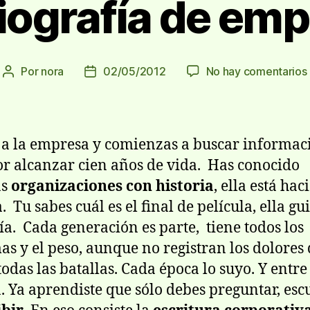
iografía de em
Por
nora
02/05/2012
No hay comentarios
Autor
Fecha
de
de
la
la
entrada
entrada
 a la empresa y comienzas a buscar informac
or alcanzar cien años de vida. Has conocido
as
organizaciones con historia
, ella está ha
. Tu sabes cuál es el final de película, ella g
ía. Cada generación es parte, tiene todos los
as y el peso, aunque no registran los dolores
todas las batallas. Cada época lo suyo. Y entre
a. Ya aprendiste que sólo debes preguntar, es