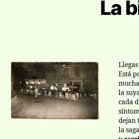
La b
Llegas
Está p
much
la suya
cada d
síntom
dejan 
la sag