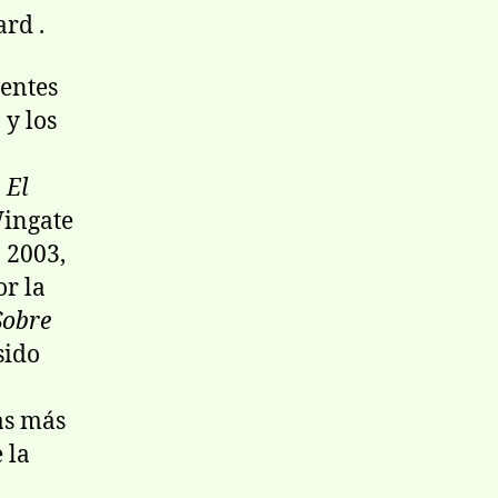
rd .
entes
 y los
,
El
Wingate
 2003,
or la
Sobre
sido
nas más
 la