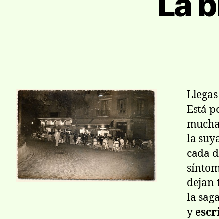
La b
Llegas
Está p
much
la suya
cada d
síntom
dejan 
la sag
y
escr