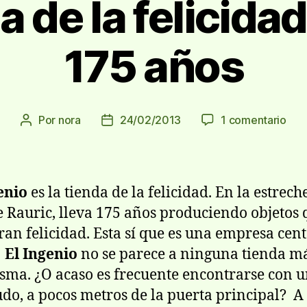
a de la felicid
175 años
en
Por
nora
24/02/2013
1 comentario
Autor
Fecha
La
de
de
tien
la
la
de
entrada
entrada
la
enio
es la tienda de la felicidad. En la estrech
feli
le Rauric, lleva 175 años produciendo objetos
cum
ran felicidad. Esta sí que es una empresa cen
175
año
.
El Ingenio
no se parece a ninguna tienda m
isma. ¿O acaso es frecuente encontrarse con 
do, a pocos metros de la puerta principal? A