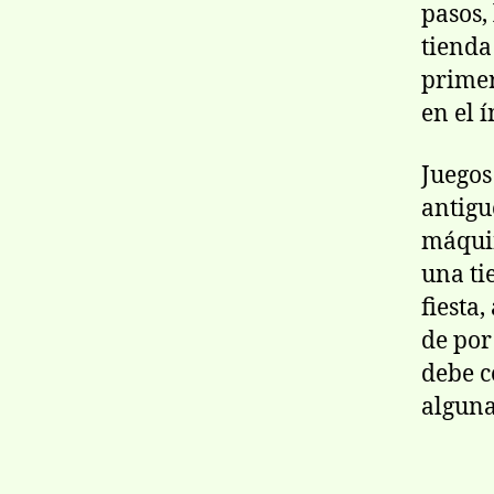
pasos,
tienda
primer
en el 
Juegos
antigu
máquin
una ti
fiesta
de por
debe 
alguna