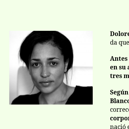
Dolor
da que
Antes
en su
tres m
Según
Blanc
correc
corpo
nació 