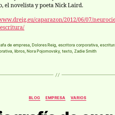
, el novelista y poeta Nick Laird.
/www.dreig.eu/caparazon/2012/06/07/neuroci
oescritura/
rafa de empresa
,
Dolores Reig
,
escritora corporativa
,
escritur
s
orativa
,
libros
,
Nora Pojomovsky
,
texto
,
Zadie Smith
Categorías
BLOG
EMPRESA
VARIOS