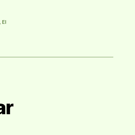
,
El
ar
en