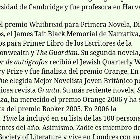
sidad de Cambridge y fue profesora en Harva
l premio Whitbread para Primera Novela, Di
s, el James Tait Black Memorial de Narrativa,
s para Primer Libro de los Escritores de la
nwealth y
The Guardian
. Su segunda novela
r de autógrafos
recibió el Jewish Quarterly 
ry Prize y fue finalista del premio Orange. En
fue elegida Mejor Novelista Joven Británico p
giosa revista
Granta
. Su más reciente novela,
eza
, ha merecido el premio Orange 2006 y ha 
sta del premio Booker 2005. En 2006 la
a
Time
la incluyó en su lista de las 100 perso
entes del año. Asimismo, Zadie es miembro de
Society of Literature y vive en Londres con su