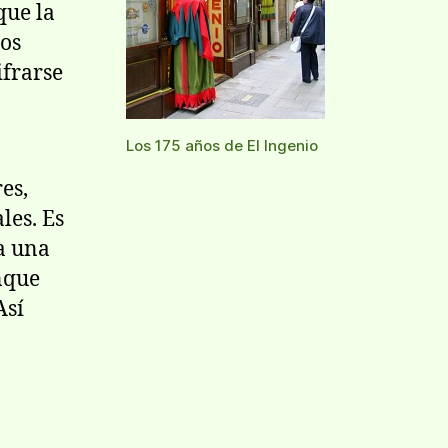
que la
los
ifrarse
Los 175 años de El Ingenio
es,
les. Es
 a una
nque
Así