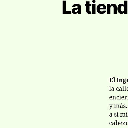
La tiend
El Ing
la cal
encier
y más
a sí m
cabezu