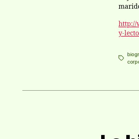
marido
http:/
y-lect
biog
Etiqueta
corp