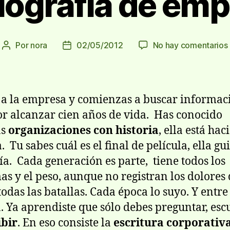
iografía de em
Por
nora
02/05/2012
No hay comentarios
Autor
Fecha
de
de
la
la
entrada
entrada
 a la empresa y comienzas a buscar informac
or alcanzar cien años de vida. Has conocido
as
organizaciones con historia
, ella está ha
. Tu sabes cuál es el final de película, ella g
ía. Cada generación es parte, tiene todos los
as y el peso, aunque no registran los dolores
todas las batallas. Cada época lo suyo. Y entre
a. Ya aprendiste que sólo debes preguntar, es
ibir
. En eso consiste la
escritura corporativ