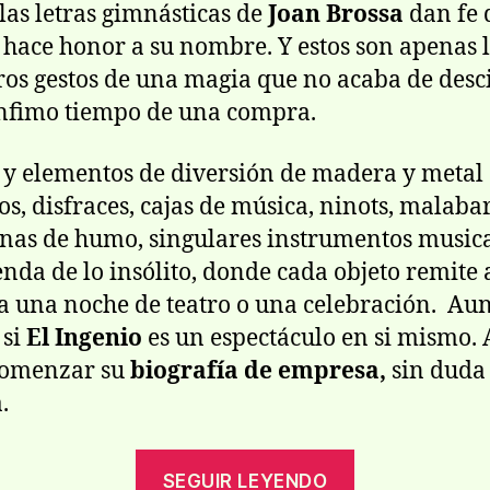
 las letras gimnásticas de
Joan Brossa
dan fe 
 hace honor a su nombre. Y estos son apenas 
os gestos de una magia que no acaba de desc
ínfimo tiempo de una compra.
 y elementos de diversión de madera y metal
os, disfraces, cajas de música, ninots, malabar
as de humo, singulares instrumentos musica
enda de lo insólito, donde cada objeto remite
, a una noche de teatro o una celebración. Au
 si
El Ingenio
es un espectáculo en si mismo. 
comenzar su
biografía de empresa,
sin duda
.
«La
SEGUIR LEYENDO