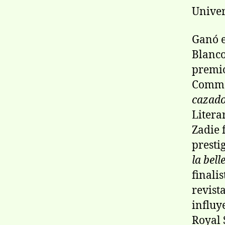
Univer
Ganó e
Blanco
premio
Commo
cazado
Litera
Zadie 
presti
la bell
finali
revist
influy
Royal 