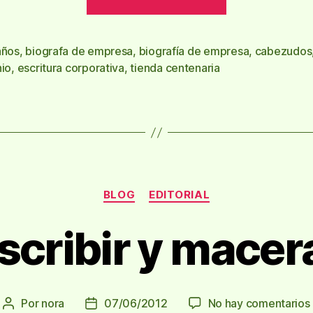
tienda
de
la
años
,
biografa de empresa
,
biografía de empresa
,
cabezudos
s
nio
,
escritura corporativa
,
tienda centenaria
felicidad
cumple
175
años»
Categorías
BLOG
EDITORIAL
scribir y macer
Por
nora
07/06/2012
No hay comentarios
Autor
Fecha