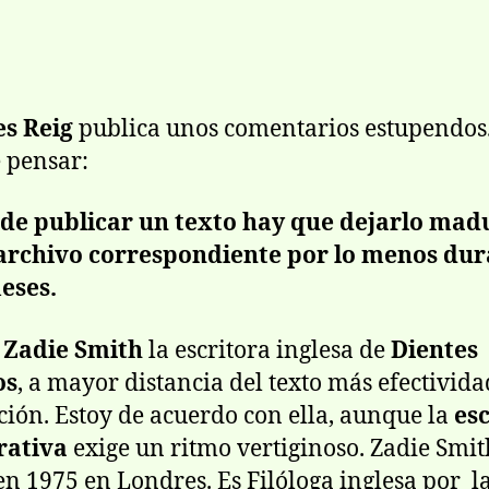
de
de
la
la
entrada
entrada
es Reig
publica unos comentarios estupendos.
 pensar:
 de publicar un texto hay que dejarlo mad
 archivo correspondiente por lo menos du
eses.
 Zadie Smith
la escritora inglesa de
Dientes
os
, a mayor distancia del texto más efectivida
ción. Estoy de acuerdo con ella, aunque la
es
rativa
exige un ritmo vertiginoso. Zadie Smit
en 1975 en Londres. Es Filóloga inglesa por l