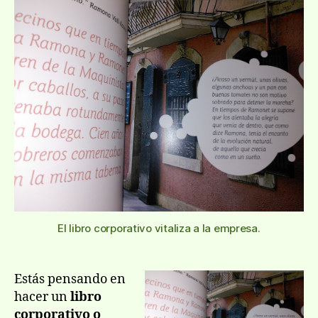
entrada
entrada
escrib
tu
libro
corpo
El libro corporativo vitaliza a la empresa.
Estás pensando en
hacer un
libro
corporativo o