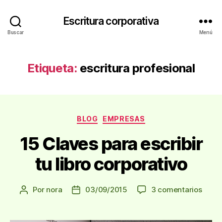
Escritura corporativa
Buscar
Menú
Etiqueta:
escritura profesional
Categorías
BLOG
EMPRESAS
15 Claves para escribir
tu libro corporativo
en
Por
nora
03/09/2015
3 comentarios
Autor
Fecha
15
de
de
Clave
la
la
para