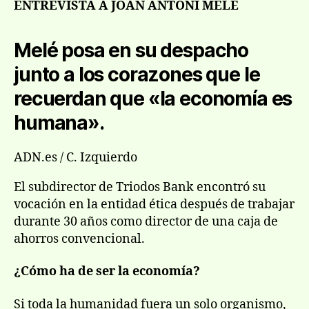
entrada
entrada
ENTREVISTA A JOAN ANTONI MELÉ
ac
co
Melé posa en su despacho
un
co
junto a los corazones que le
recuerdan que «la economía es
humana».
ADN.es / C. Izquierdo
El subdirector de Triodos Bank encontró su
vocación en la entidad ética después de trabajar
durante 30 años como director de una caja de
ahorros convencional.
¿Cómo ha de ser la economía?
Si toda la humanidad fuera un solo organismo,