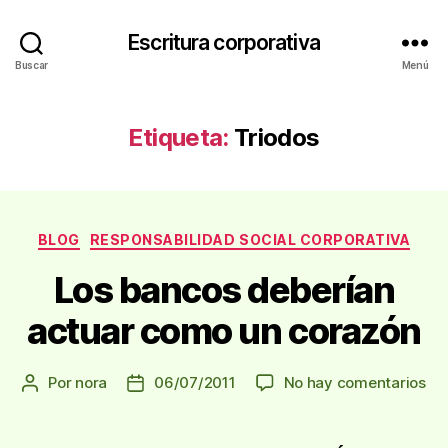
Escritura corporativa
Buscar
Menú
Etiqueta:
Triodos
Categorías
BLOG
RESPONSABILIDAD SOCIAL CORPORATIVA
Los bancos deberían
actuar como un corazón
en
Por
nora
06/07/2011
No hay comentarios
Autor
Fecha
Lo
de
de
ba
la
la
de