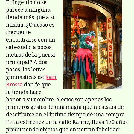
entrada
entrada
El Ingenio no se
la
parece a ninguna
ti
tienda más que a sí­
de
misma. ¿O acaso es
la
frecuente
fel
encontrarse con un
cabezudo, a pocos
metros de la puerta
principal? A dos
pasos, las letras
gimnásticas de
Joan
Brossa
dan fe que
la tienda hace
honor a su nombre. Y estos son apenas los
primeros gestos de una magia que no acaba de
descifrarse en el í­nfimo tiempo de una compra.
En la estrechez de la calle Rauric, lleva 170 años
produciendo objetos que encierran felicidad: