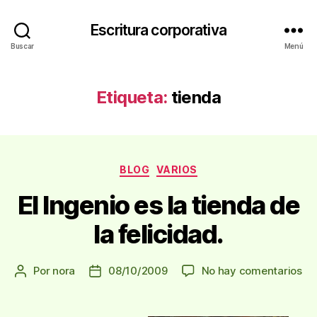
Escritura corporativa
Buscar
Menú
Etiqueta:
tienda
Categorías
BLOG
VARIOS
El Ingenio es la tienda de
la felicidad.
en
Por
nora
08/10/2009
No hay comentarios
Autor
Fecha
El
de
de
In
la
la
es