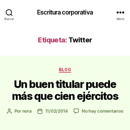
Escritura corporativa
Buscar
Menú
Etiqueta:
Twitter
Categorías
BLOG
Un buen titular puede
más que cien ejércitos
en
Por
nora
11/02/2014
No hay comentarios
Autor
Fecha
Un
de
de
bu
la
la
titu