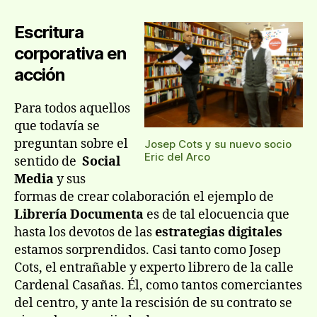
entrada
entrada
pu
Escritura
má
qu
corporativa en
cie
acción
ejé
Para todos aquellos
que todavía se
preguntan sobre el
Josep Cots y su nuevo socio
Eric del Arco
sentido de
Social
Media
y sus
formas de crear colaboración el ejemplo de
Librería Documenta
es de tal elocuencia que
hasta los devotos de las
estrategias digitales
estamos sorprendidos. Casi tanto como Josep
Cots, el entrañable y experto librero de la calle
Cardenal Casañas. Él, como tantos comerciantes
del centro, y ante la rescisión de su contrato se