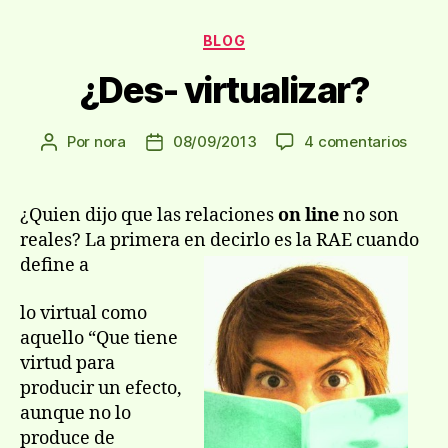
Categorías
BLOG
¿Des- virtualizar?
en
Por
nora
08/09/2013
4 comentarios
Autor
Fecha
¿Des-
de
de
virtua
la
la
entrada
entrada
¿Quien dijo que las relaciones
on line
no son
reales? La primera en decirlo es la RAE cuando
define a
lo virtual como
aquello “Que tiene
virtud para
producir un efecto,
aunque no lo
produce de