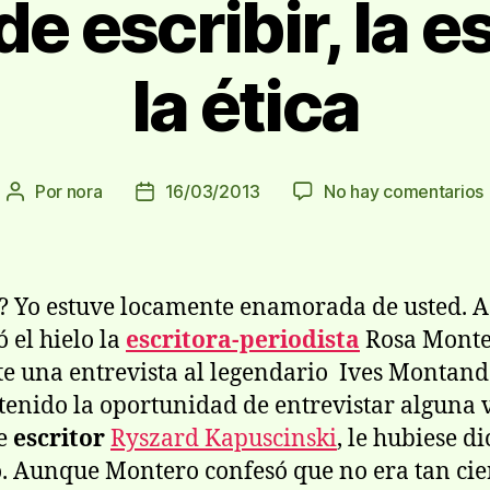
 de escribir, la e
la ética
Por
nora
16/03/2013
No hay comentarios
Autor
Fecha
E
de
de
la
la
entrada
entrada
e
? Yo estuve locamente enamorada de usted. A
l
 el hielo la
escritora-periodista
Rosa Mont
e una entrevista al legendario Ives Montand
l
tenido la oportunidad de entrevistar alguna v
te
escritor
Ryszard Kapuscinski
, le hubiese di
 Aunque Montero confesó que no era tan cie