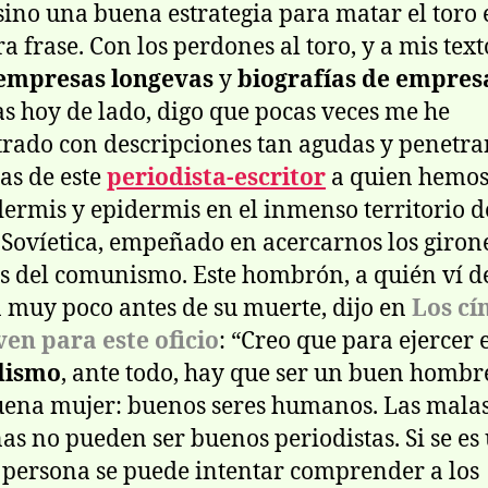
sino una buena estrategia para matar el toro 
a frase. Con los perdones al toro, y a mis text
empresas
longevas
y
biografías
de
empres
as hoy de lado, digo que pocas veces me he
rado con descripciones tan agudas y penetra
as de este
periodista-escritor
a quien hemos 
dermis y epidermis en el inmenso territorio d
Sovíetica, empeñado en acercarnos los giron
s del comunismo. Este hombrón, a quién ví d
n muy poco antes de su muerte, dijo en
Los cí
ven para este oficio
: “Creo que para ejercer 
dismo
, ante todo, hay que ser un buen hombre
ena mujer: buenos seres humanos. Las mala
as no pueden ser buenos periodistas. Si se es
persona se puede intentar comprender a los