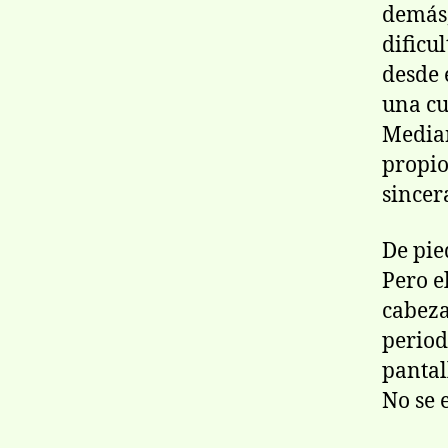
demás, 
dificu
desde 
una cu
Median
propio
sincer
De pie
Pero e
cabeza
period
pantal
No se 