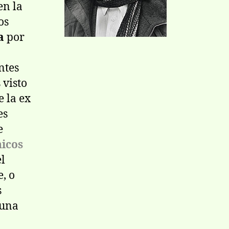
en la
os
a
por
ntes
visto
e la ex
es
e
nicos
el
, o
s
 una