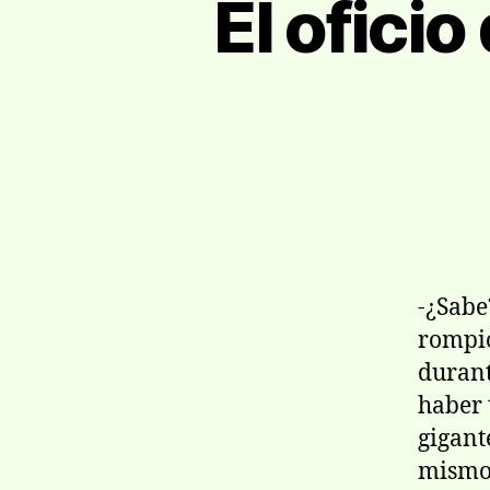
El oficio
-¿Sabe
rompió
durant
haber 
gigan
mismo.