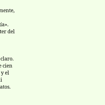
amente,
ía».
ter del
claro.
e cien
 y el
i
atos.