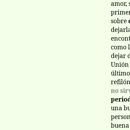
amor, 
primer
sobre
dejarl
encont
como l
dejar 
Unión 
último
refiló
no sir
perio
una bu
person
buena 