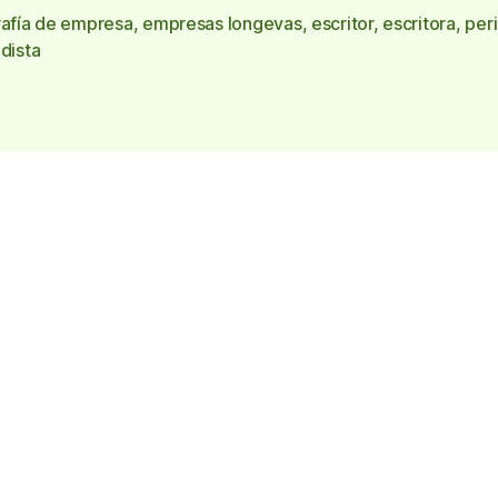
rafía de empresa
,
empresas longevas
,
escritor
,
escritora
,
per
s
dista