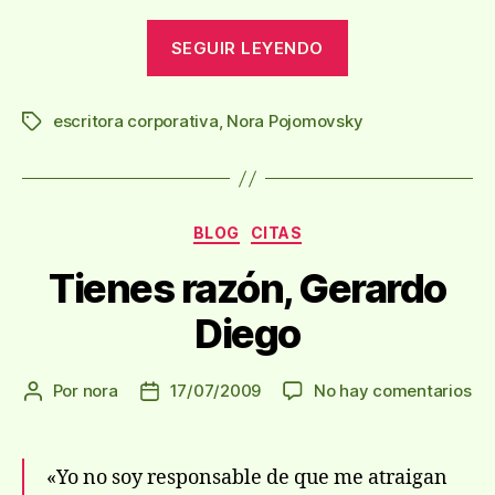
«Al
SEGUIR LEYENDO
pan,
pan
escritora corporativa
,
Nora Pojomovsky
¡Y
Etiquetas
masa
madre!»
Categorías
BLOG
CITAS
Tienes razón, Gerardo
Diego
en
Por
nora
17/07/2009
No hay comentarios
Autor
Fecha
Ti
de
de
raz
la
la
Ge
entrada
entrada
«Yo no soy responsable de que me atraigan
Di