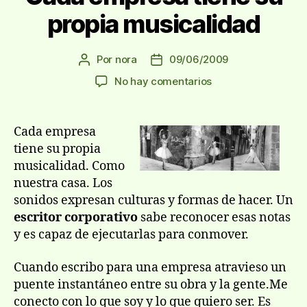
propia musicalidad
Por
nora
09/06/2009
Autor
Fecha
de
de
en
No hay comentarios
la
la
Cada
entrada
entrada
empresa
tiene
Cada empresa
su
tiene su propia
propia
musicalidad. Como
musicalidad
nuestra casa. Los
sonidos expresan culturas y formas de hacer. Un
escritor corporativo
sabe reconocer esas notas
y es capaz de ejecutarlas para conmover.
Cuando escribo para una empresa atravieso un
puente instantáneo entre su obra y la gente.Me
conecto con lo que soy y lo que quiero ser. Es