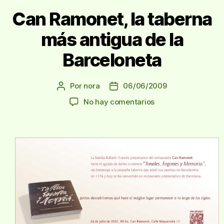
Can Ramonet, la taberna
más antigua de la
Barceloneta
Por
nora
06/06/2009
Autor
Fecha
de
de
en
No hay comentarios
la
la
Can
entrada
entrada
Ramonet,
la
taberna
más
antigua
de
la
Barceloneta