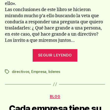
ello».
Las conclusiones de este libro se hicieron
mirando mucho p’a ello buscando la veta que
conducí­a a responder una pregunta que quiero
trasladarles: ¿ Qué hace grande a una persona,
en este caso, qué hace grande a un directivo?
Los invito a que miremos juntos…
««Nunca
SEGUIR LEYENDO
olvides
esto…»»
directivos
,
Empresa
,
lideres
Etiquetas
Categorías
BLOG
Cada empresa tiene su