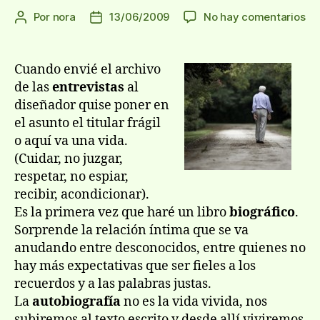
en
Por
nora
13/06/2009
No hay comentarios
Autor
Fecha
La
de
de
bio
la
la
a
entrada
entrada
Cuando envié el archivo
de
de las
entrevistas
al
se
diseñador quise poner en
M.
el asunto el titular frágil
o aquí­ va una vida.
(Cuidar, no juzgar,
respetar, no espiar,
recibir, acondicionar).
Es la primera vez que haré un libro
biográfico
.
Sorprende la relación í­ntima que se va
anudando entre desconocidos, entre quienes no
hay más expectativas que ser fieles a los
recuerdos y a las palabras justas.
La
autobiografí­a
no es la vida vivida, nos
subiremos al texto escrito y desde allí­ viviremos