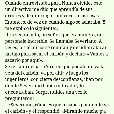
esto…»
Cuando entrevistaba para Nunca olvides esto
un directivo me dijo que aprendí­a de sus
errores y de interrogar mil veces a las cosas.
Entonces, de vez en cuando algo se aclaraba. Y
me explicó lo siguiente:»
-Era vecino mí­o, un señor que era minero, un
personaje increí­ble. Se llamaba Severiano. A
veces, los técnicos se reuní­an y decidí­an atacar
un tajo para sacar el carbón y decí­an:-» Vamos a
sacarlo por aquí­».
Severiano decí­a:- «Yo creo que por ahí­ no va la
veta del carbón, va por ahí­» y luego los
ingenieros, con cierta desconfianza, iban por
donde Severiano habí­a indicado y lo
encontraban. Sorprendidos una vez le
preguntaron:
– «Severiano, cómo es que tu sabes por donde va
el carbón» y él respondió: «Mirando mucho p’a