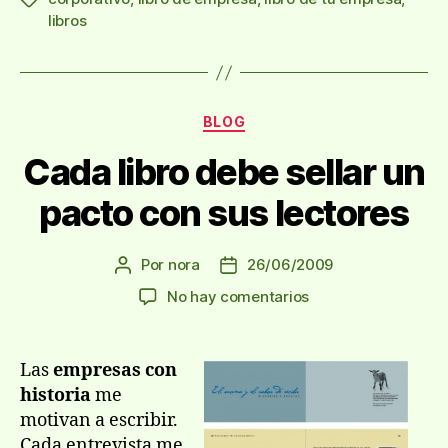
libros
Categorías
BLOG
Cada libro debe sellar un
pacto con sus lectores
Por
nora
26/06/2009
Autor
Fecha
de
de
en
No hay comentarios
la
la
Cada
entrada
entrada
libro
debe
Las
empresas con
sellar
historia
me
un
motivan a escribir.
pacto
Cada entrevista me