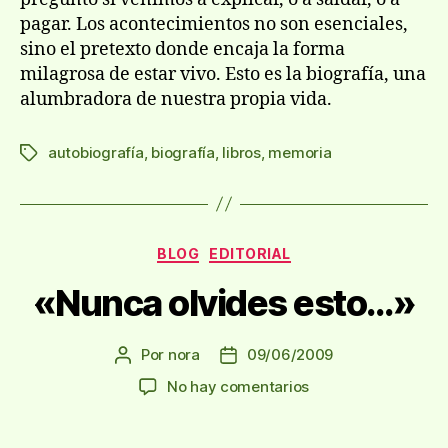
pagar. Los acontecimientos no son esenciales,
sino el pretexto donde encaja la forma
milagrosa de estar vivo. Esto es la biografí­a, una
alumbradora de nuestra propia vida.
autobiografí­a
,
biografí­a
,
libros
,
memoria
Etiquetas
Categorías
BLOG
EDITORIAL
«Nunca olvides esto…»
Por
nora
09/06/2009
Autor
Fecha
de
de
en
No hay comentarios
la
la
«Nunca
entrada
entrada
olvides