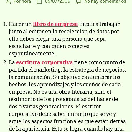
en
Por
nora
09/07/2009
No hay comentarios
Autor
Fecha
¿C
de
de
ele
la
la
el
entrada
entrada
Hacer un
libro de empresa
implica trabajar
ed
junto al editor en la recolección de datos por
de
ello debes elegir una persona que sepa
lib
escucharte y con quien conectes
de
tu
espontáneamente.
em
La
escritura corporativa
tiene como punto de
partida el marketing, la estrategia de negocios,
la comunicación. Su objetivo es alumbrar los
hechos, los aprendizajes y los sueños de cada
empresa. No es una obra literaria, sino el
testimonio de los protagonistas del hacer de
dos o varias generaciones. El escritor
corporativo debe saber mirar lo que se ve y
aquellos aspectos funcionales que están detrás
de la apariencia. Esto se logra cuando hay una