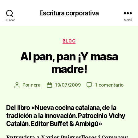
Escritura corporativa
Buscar
Menú
Categorías
BLOG
Al pan, pan ¡Y masa
madre!
en
Por
nora
19/07/2009
1 comentario
Autor
Fecha
Al
de
de
pan,
la
la
pan
entrada
entrada
Del libro «Nueva cocina catalana, de la
¡Y
tradición a la innovación. Patrocinio Vichy
masa
Catalán. Editor Buffet & Ambigú»
madre
Entrevista a Xavier Puigseslloses i Company