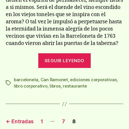
tienen el espiritu de permanecer, siempre fieles
a si mismos. Será el duende del vino escondido
en los viejos toneles que se inspira con el
aroma? O tal vez le impulsó a perpetuarse hasta
la eternidad la inmensa alegrí­a de los pocos
vecinos que viví­an en la Barceloneta de 1763
cuando vieron abrir las puertas de la taberna?
«Can
SEGUIR LEYENDO
Ramonet,
la
barceloneta
,
Can Ramonet
,
ediciones corporativas
taberna
,
Etiquetas
libro corporativo
,
libros
,
restaurante
más
antigua
de
la
Paginación
Barceloneta»
…
←
Entradas
1
7
8