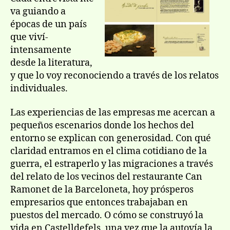
con
va guiando a
sus
épocas de un paí­s
lectores
que viví­
intensamente
desde la literatura,
y que lo voy reconociendo a través de los relatos
individuales.
Las experiencias de las empresas me acercan a
pequeños escenarios donde los hechos del
entorno se explican con generosidad. Con qué
claridad entramos en el clima cotidiano de la
guerra, el estraperlo y las migraciones a través
del relato de los vecinos del restaurante Can
Ramonet de la Barceloneta, hoy prósperos
empresarios que entonces trabajaban en
puestos del mercado. O cómo se construyó la
vida en Castelldefels, una vez que la autoví­a la