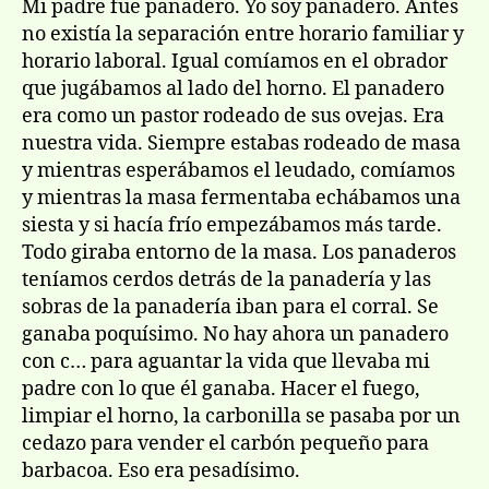
Mi padre fue panadero. Yo soy panadero. Antes
no existí­a la separación entre horario familiar y
horario laboral. Igual comí­amos en el obrador
que jugábamos al lado del horno. El panadero
era como un pastor rodeado de sus ovejas. Era
nuestra vida. Siempre estabas rodeado de masa
y mientras esperábamos el leudado, comí­amos
y mientras la masa fermentaba echábamos una
siesta y si hací­a frí­o empezábamos más tarde.
Todo giraba entorno de la masa. Los panaderos
tení­amos cerdos detrás de la panaderí­a y las
sobras de la panaderí­a iban para el corral. Se
ganaba poquí­simo. No hay ahora un panadero
con c… para aguantar la vida que llevaba mi
padre con lo que él ganaba. Hacer el fuego,
limpiar el horno, la carbonilla se pasaba por un
cedazo para vender el carbón pequeño para
barbacoa. Eso era pesadí­simo.